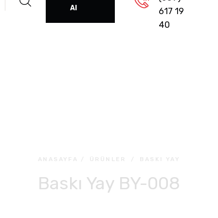
Al
617 19
40
ANASAYFA
/
ÜRÜNLER
/
BASKI YAY
Baskı Yay BY-008